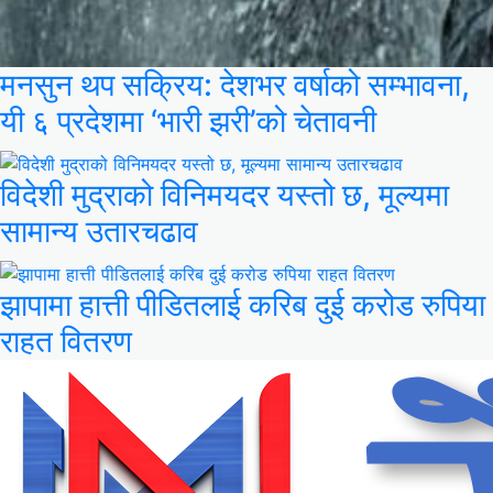
मनसुन थप सक्रिय: देशभर वर्षाको सम्भावना,
यी ६ प्रदेशमा ‘भारी झरी’को चेतावनी
विदेशी मुद्राको विनिमयदर यस्तो छ, मूल्यमा
सामान्य उतारचढाव
झापामा हात्ती पीडितलाई करिब दुई करोड रुपिया
राहत वितरण