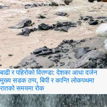
बाढी र पहिरोको वितण्डा: देशका आधा दर्जन
मुख्य सडक ठप्प, बिपी र कान्ति लोकपथमा
रातको समयमा रोक