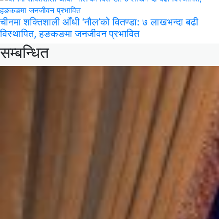
चीनमा शक्तिशाली आँधी ‘नौल’को वितण्डा: ७ लाखभन्दा बढी
विस्थापित, हङकङमा जनजीवन प्रभावित
सम्बन्धित