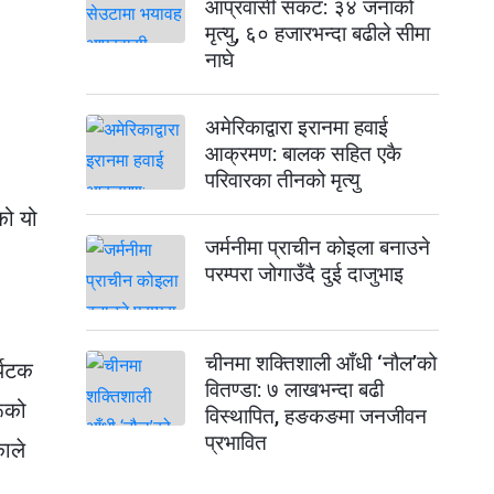
आप्रवासी संकट: ३४ जनाको
मृत्यु, ६० हजारभन्दा बढीले सीमा
नाघे
अमेरिकाद्वारा इरानमा हवाई
आक्रमण: बालक सहित एकै
परिवारका तीनको मृत्यु
को यो
जर्मनीमा प्राचीन कोइला बनाउने
परम्परा जोगाउँदै दुई दाजुभाइ
चीनमा शक्तिशाली आँधी ‘नौल’को
्यटक
वितण्डा: ७ लाखभन्दा बढी
ूको
विस्थापित, हङकङमा जनजीवन
प्रभावित
काले