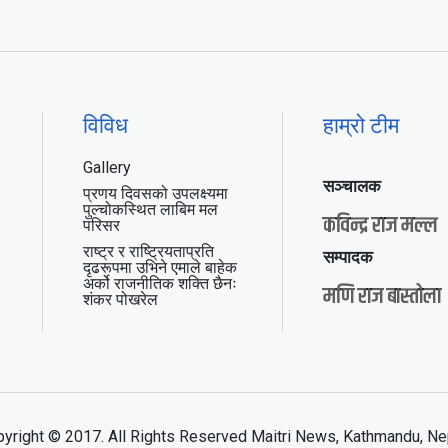
विविध
हाम्रो टीम
Gallery
सञ्चालक
प्रणय दिवसको उपलक्ष्यमा
पुल्चोकस्थित लाबिम मल
कविन्द्र राज मल्ल
परिसर
राष्ट्र र राष्ट्रियताप्रति
सम्पादक
दृढरूपमा उभिने एमाले बाहेक
अर्को राजनीतिक शक्ति छैनः
मणि राज बास्तोला
शंकर पोखरेल
yright © 2017. All Rights Reserved Maitri News, Kathmandu, Ne