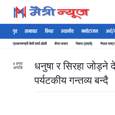
गृह
समाचार
फिचर
स्थानीय
मनोरञ्जन
अर्थ/
प्रधानमन्त्री केपी शर्मा ओली
शेयर बजार
नेकपा (एमाले)
नेपाल राष्ट्र
धनुषा र सिरहा जोड्ने द
४ हप्ता
अगाडि
पर्यटकीय गन्तव्य बन्दै