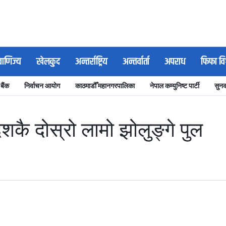
वाणिज्य
खेलकुद
अन्तर्राष्ट्रिय
अन्तर्वार्ता
अपराध
फिफा वि
 बैंक
निर्वाचन आयोग
काठमाडौँ महानगरपालिका
नेपाल कम्युनिष्ट पार्टी
सुनक
ेशकै दोस्रो लामो झोलुङ्गे पुल