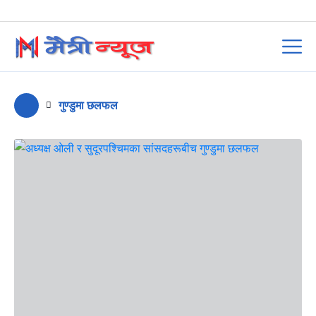
गुण्डुमा छलफल