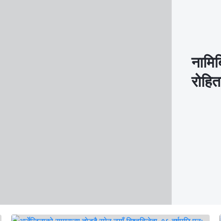
नामिब
रोहित