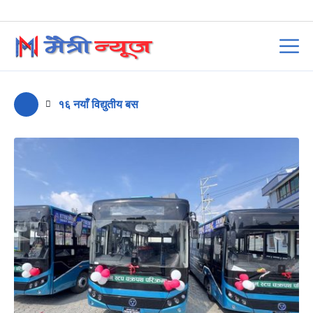
१६ नयाँ विद्युतीय बस