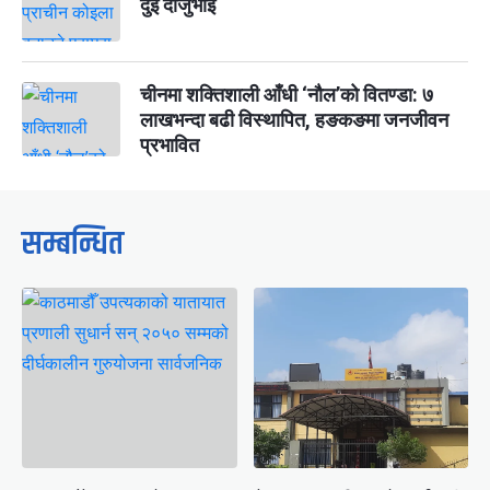
दुई दाजुभाइ
चीनमा शक्तिशाली आँधी ‘नौल’को वितण्डा: ७
लाखभन्दा बढी विस्थापित, हङकङमा जनजीवन
प्रभावित
सम्बन्धित