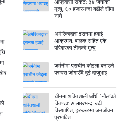
ुमा
आप्रवासी संकट: ३४ जनाको
मृत्यु, ६० हजारभन्दा बढीले सीमा
नाघे
अमेरिकाद्वारा इरानमा हवाई
आक्रमण: बालक सहित एकै
नमा
परिवारका तीनको मृत्यु
ुधि
मा
जर्मनीमा प्राचीन कोइला बनाउने
परम्परा जोगाउँदै दुई दाजुभाइ
शेष
चीनमा शक्तिशाली आँधी ‘नौल’को
एको
वितण्डा: ७ लाखभन्दा बढी
विस्थापित, हङकङमा जनजीवन
मा
प्रभावित