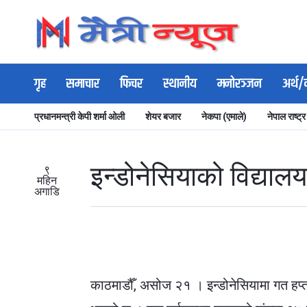
गृह
समाचार
फिचर
स्थानीय
मनोरञ्जन
अर्थ/
प्रधानमन्त्री केपी शर्मा ओली
शेयर बजार
नेकपा (एमाले)
नेपाल राष्ट्र
इन्डोनेसियाको विद्यालय
९
महिन
अगाडि
काठमाडौँ, असोज २१ ।
इन्डोनेसियामा गत हप