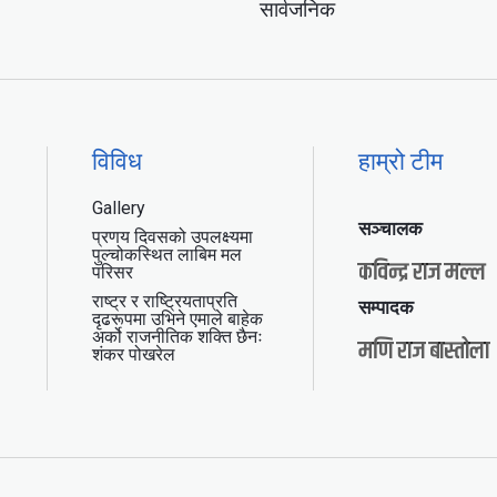
सार्वजनिक
विविध
हाम्रो टीम
Gallery
सञ्चालक
प्रणय दिवसको उपलक्ष्यमा
पुल्चोकस्थित लाबिम मल
कविन्द्र राज मल्ल
परिसर
राष्ट्र र राष्ट्रियताप्रति
सम्पादक
दृढरूपमा उभिने एमाले बाहेक
अर्को राजनीतिक शक्ति छैनः
मणि राज बास्तोला
शंकर पोखरेल