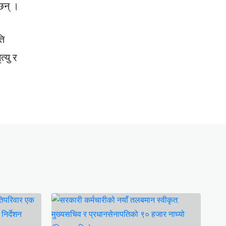
छन् ।
ति
्यु र