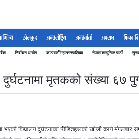
वाणिज्य
खेलकुद
अन्तर्राष्ट्रिय
अन्तर्वार्ता
अपराध
फिफा वि
 बैंक
निर्वाचन आयोग
काठमाडौँ महानगरपालिका
नेपाल कम्युनिष्ट पार्टी
सुनक
 दुर्घटनामा मृतकको संख्या ६७ पुग
्ता भएको विद्यालय दुर्घटनाका पीडितहरूको खोजी कार्य मंगलबार सम