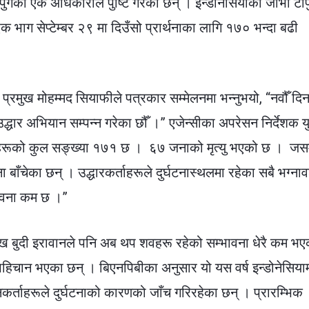
ुगेको एक अधिकारीले पुष्टि गरेका छन् ।
इन्डोनेसियाको जाभा टाप
 भाग सेप्टेम्बर २९ मा दिउँसो प्रार्थनाका लागि १७० भन्दा बढी
।
 प्रमुख मोहम्मद सियाफीले पत्रकार सम्मेलनमा भन्नुभयो, “नवौँ दि
उद्धार अभियान सम्पन्न गरेका छौँ ।”
एजेन्सीका अपरेसन निर्देशक य
पीडितहरूको कुल सङ्ख्या १७१ छ । ६७ जनाको मृत्यु भएको छ । जस
ेका छन् । उद्धारकर्ताहरूले दुर्घटनास्थलमा रहेका सबै भग्नाव
भावना कम छ ।”
रमुख बुदी इरावानले पनि अब थप शवहरू रहेको सम्भावना धेरै कम भ
 पहिचान भएका छन् ।
बिएनपिबीका अनुसार यो यस वर्ष इन्डोनेसिया
्ताहरूले दुर्घटनाको कारणको जाँच गरिरहेका छन् । प्रारम्भिक