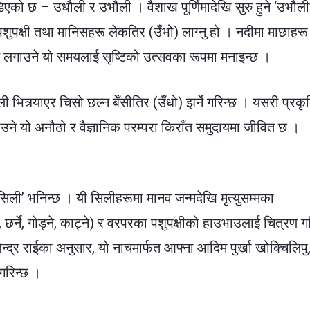
ँडिएको छ – उधौली र उभौली । वैशाख पूर्णिमादेखि सुरु हुने ‘उभौली
ै पशुपक्षी तथा मानिसहरू लेकतिर (उँभो) लाग्नु हो । नदीमा माछाहरू
ुँड लगाउने यो समयलाई सृष्टिको उत्सवका रूपमा मनाइन्छ ।
ली भित्र्याएर चिसो छल्न बेँसीतिर (उँधो) झर्ने गरिन्छ । यसरी प्रकृ
ने यो अनौठो र वैज्ञानिक परम्परा किराँत समुदायमा जीवित छ ।
‘सिली’ भनिन्छ । यी सिलीहरूमा मानव जन्मदेखि मृत्युसम्मका
 छर्ने, गोड्ने, काट्ने) र वरपरका पशुपक्षीको हाउभाउलाई चित्रण ग
न्द्र राईका अनुसार, यो नाचमार्फत आफ्ना आदिम पुर्खा खोक्चिलिपु
 गरिन्छ ।