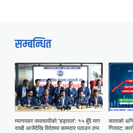
सम्बन्धित
म्यानपावर व्यवसायीको ‘हड्ताल’: १५ बुँदे माग
साताको अन्त
राख्दै आजैदेखि विदेशमा कामदार पठाउन ठप्प
गिरावट: कारो