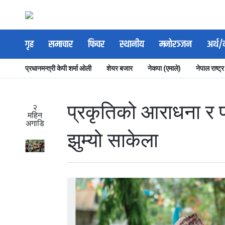
गृह
समाचार
फिचर
स्थानीय
मनोरञ्जन
अर्थ/
प्रधानमन्त्री केपी शर्मा ओली
शेयर बजार
नेकपा (एमाले)
नेपाल राष्ट्र
प्रकृतिको आराधना र प
२
महिन
अगाडि
झुम्यो साकेला