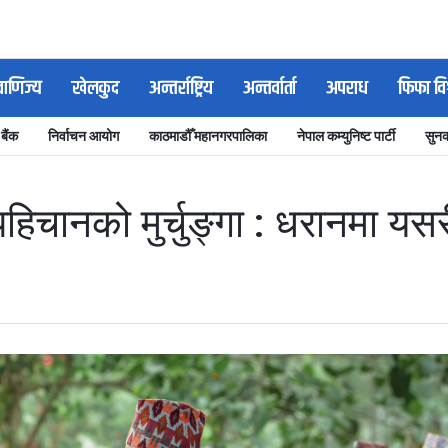
वाणिज्य
खेलकुद
अन्तर्राष्ट्रिय
अन्तर्वार्ता
अपराध
फिफा वि
 बैंक
निर्वाचन आयोग
काठमाडौँ महानगरपालिका
नेपाल कम्युनिष्ट पार्टी
सुनक
हिचानको मुर्चुङ्गा : धरानमा यस