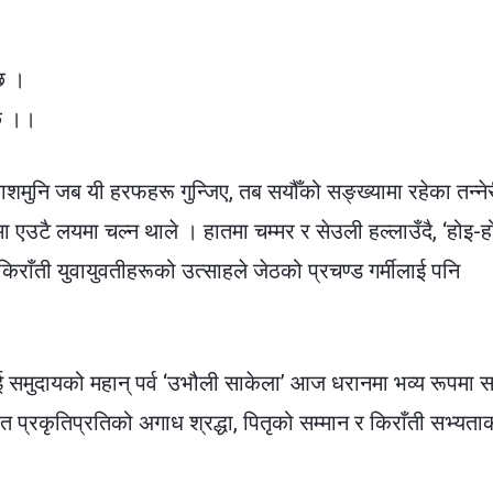
्छ ।
्छ ।।
मुनि जब यी हरफहरू गुन्जिए, तब सयौँको सङ्ख्यामा रहेका तन्ने
ा एउटै लयमा चल्न थाले । हातमा चम्मर र सेउली हल्लाउँदै, ‘होइ-ह
िराँती युवायुवतीहरूको उत्साहले जेठको प्रचण्ड गर्मीलाई पनि
राई समुदायको महान् पर्व ‘उभौली साकेला’ आज धरानमा भव्य रूपमा 
त प्रकृतिप्रतिको अगाध श्रद्धा, पितृको सम्मान र किराँती सभ्यता