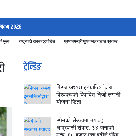
श्वकप २०२६
ो मूल्य
राष्ट्रपति रामचन्द्र पौडेल
प्रधानमन्त्री पुष्पकमल दाहाल प्रचण्ड
ट्रेन्डिङ
री
फिफा अध्यक्ष इन्फान्टिनोद्वारा
विश्वकपको विवादित निजी लगानी
योजना फिर्ता
स्पेनको सेउटामा भयावह
आप्रवासी संकट: ३४ जनाको
मृत्यु, ६० हजारभन्दा बढीले सीमा