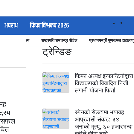
अपराध
फिफा विश्वकप २०२६
ी
सुनको मूल्य
राष्ट्रपति रामचन्द्र पौडेल
प्रधानमन्त्री पुष्पकमल दाहाल प
ट्रेन्डिङ
फिफा अध्यक्ष इन्फान्टिनोद्वारा
विश्वकपको विवादित निजी
लगानी योजना फिर्ता
 मह
्रिय
स्पेनको सेउटामा भयावह
आप्रवासी संकट: ३४
्न सफल
जनाको मृत्यु, ६० हजारभन्दा
िचित
बढीले सीमा नाघे