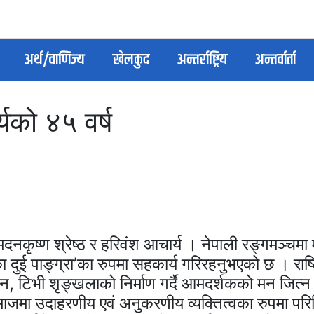
अर्थ/वाणिज्य
खेलकुद
अन्तर्राष्ट्रिय
अन्तर्वार्ता
ाष्ट्र बैंक
निर्वाचन आयोग
काठमाडौँ महानगरपालिका
नेपाल कम्युनिष्ट पार्ट
यको ४५ वर्ष
दनकृष्ण श्रेष्ठ र हरिवंश आचार्य । नेपाली रङ्गमञ्चमा
 दुई पाङ्ग्रा’का रुपमा सहकार्य गरिरहनुभएको छ । राष्ट
सन, टिभी शृङ्खलाको निर्माण गर्दै आमदर्शकको मन जित
 समाजमा उदाहरणीय एवं अनुकरणीय व्यक्तित्वका रुपमा पर