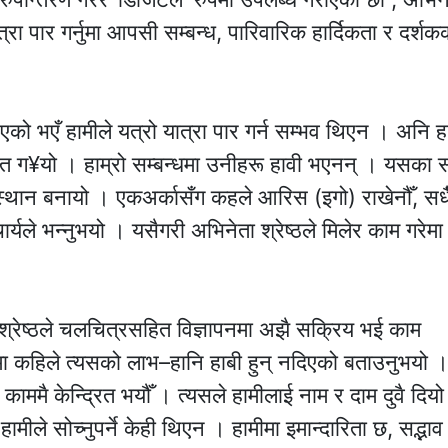
्रा पार गर्नुमा आपसी सम्बन्ध, पारिवारिक हार्दिकता र दर्शक
 भएको भएँ हामीले यत्रो यात्रा पार गर्न सम्भव थिएन । अनि 
दत ग¥यो । हाम्रो सम्बन्धमा उनीहरू हावी भएनन् । यसका स
 स्थान बनायो । एकअर्कासँग कहले आरिस (इगो) राखेनौँ, सधै
र्यले भन्नुभयो । यसैगरी अभिनेता श्रेष्ठले मिलेर काम गरेमा
 श्रेष्ठले चलचित्रसहित विज्ञापनमा अझै सक्रिय भई काम
 कहिले त्यसको लाभ–हानि हाबी हुन् नदिएको बताउनुभयो । 
 काममै केन्द्रित भयौँ । त्यसले हामीलाई नाम र दाम दुवै दियो
ीले सोच्नुपर्ने केही थिएन । हामीमा इमान्दारिता छ, सद्भाव