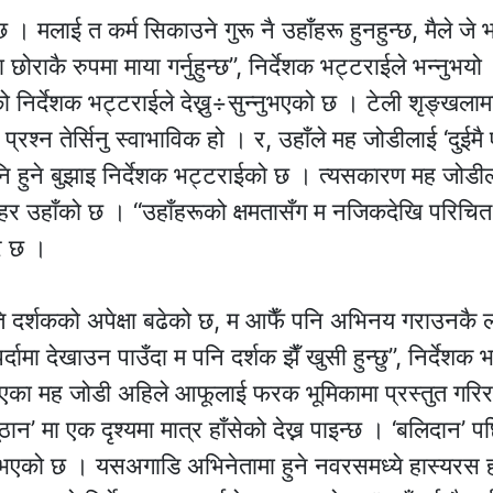
छ । मलाई त कर्म सिकाउने गुरू नै उहाँहरू हुनहुन्छ, मैले जे 
छोराकै रुपमा माया गर्नुहुन्छ”, निर्देशक भट्टराईले भन्नुभयो
को निर्देशक भट्टराईले देख्नु÷सुन्नुभएको छ । टेली शृङ्खला
प्रश्न तेर्सिनु स्वाभाविक हो । र, उहाँले मह जोडीलाई ‘दुईमै
’ पनि हुने बुझाइ निर्देशक भट्टराईको छ । त्यसकारण मह जोडील
र उहाँको छ । “उहाँहरूको क्षमतासँग म नजिकदेखि परिचित 
र छ ।
ि दर्शकको अपेक्षा बढेको छ, म आफैँ पनि अभिनय गराउनकै 
दामा देखाउन पाउँदा म पनि दर्शक झैँ खुसी हुन्छु”, निर्देशक 
भएका मह जोडी अहिले आफूलाई फरक भूमिकामा प्रस्तुत गरि
’ मा एक दृश्यमा मात्र हाँसेको देख्न पाइन्छ । ‘बलिदान’ पछि
ुनुभएको छ । यसअगाडि अभिनेतामा हुने नवरसमध्ये हास्यरस हा