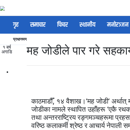
गृह
समाचार
फिचर
स्थानीय
मनोरञ्जन
प्रधानमन्त्री केपी शर्मा ओली
शेयर बजार
नेकपा (एमाले)
नेपाल र
मह जोडीले पार गरे सहकार्
१ बर्ष
अगाडि
काठमाडौँ, १४ वैशाख।‘मह जोडी’ अर्थात् म
जोडीका नामले स्थापित उहाँहरू ‘एकै रथका
तथा अन्तरराष्ट्रिय रङ्गमञ्चहरूमा प्रह
वरिष्ठ कलाकर्मी श्रेष्ठ र आचार्य नेपाली