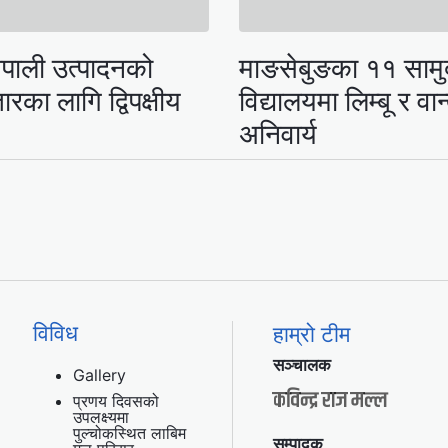
पाली उत्पादनको
माङसेबुङका ११ साम
रका लागि द्विपक्षीय
विद्यालयमा लिम्बू र वा
अनिवार्य
विविध
हाम्रो टीम
सञ्चालक
Gallery
कविन्द्र राज मल्ल
प्रणय दिवसको
उपलक्ष्यमा
पुल्चोकस्थित लाबिम
सम्पादक