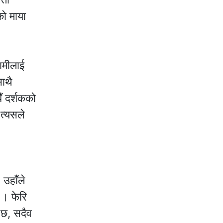
को माया
हामीलाई
ाथै
ँ दर्शकको
 त्यसले
उहाँले
 । फेरि
 छ, सदैव