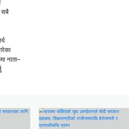
ण
 सबै
र्य
गरेका
यमा नाता–
ु