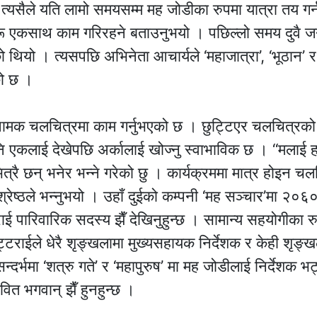
ौँ, त्यसैले यति लामो समयसम्म मह जोडीका रुपमा यात्रा तय गर
ूहरू एकसाथ काम गरिरहने बताउनुभयो । पछिल्लो समय दुवै ज
 थियो । त्यसपछि अभिनेता आचार्यले ‘महाजात्रा’, ‘भूठान’ र
को छ ।
न’ नामक चलचित्रमा काम गर्नुभएको छ । छुट्टिएर चलचित्रको
पनि एकलाई देखेपछि अर्कालाई खोज्नु स्वाभाविक छ । “मलाई 
त्रै छन् भनेर भन्ने गरेको छु । कार्यक्रममा मात्र होइन च
्रेष्ठले भन्नुभयो । उहाँ दुईको कम्पनी ‘मह सञ्चार’मा २०६
ई पारिवारिक सदस्य झैँ देखिनुहुन्छ । सामान्य सहयोगीका र
्टराईले धेरै शृङ्खलामा मुख्यसहायक निर्देशक र केही शृङ्
्दर्भमा ‘शत्रु गते’ र ‘महापुरुष’ मा मह जोडीलाई निर्देशक भ
ीवित भगवान् झैँ हुनहुन्छ ।