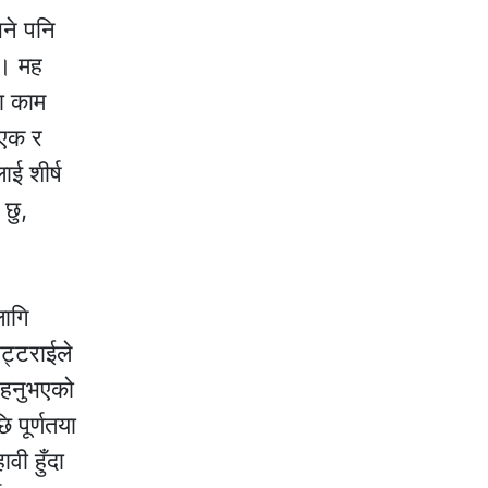
भने पनि
 । मह
मा काम
 एक र
ाई शीर्ष
छु,
लागि
भट्टराईले
रहनुभएको
 पूर्णतया
वी हुँदा