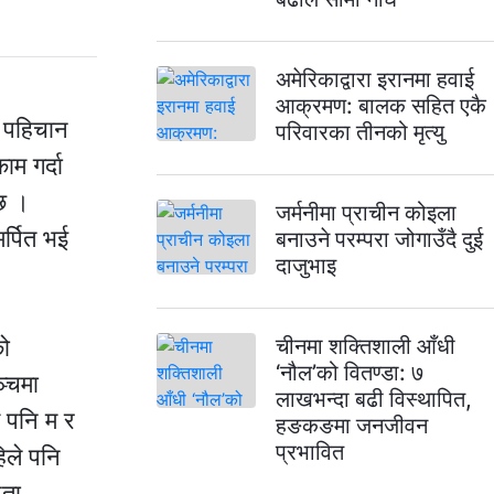
अमेरिकाद्वारा इरानमा हवाई
आक्रमण: बालक सहित एकै
त पहिचान
परिवारका तीनको मृत्यु
ाम गर्दा
्छ ।
जर्मनीमा प्राचीन कोइला
र्पित भई
बनाउने परम्परा जोगाउँदै दुई
दाजुभाइ
को
चीनमा शक्तिशाली आँधी
‘नौल’को वितण्डा: ७
ञ्चमा
लाखभन्दा बढी विस्थापित,
ण पनि म र
हङकङमा जनजीवन
प्रभावित
हिले पनि
ेता