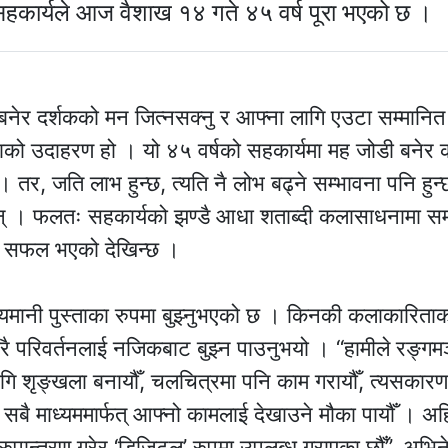
 सहकार्यले आज वैशाख १४ गते ४५ वर्ष पूरा भएको छ ।
बनेर दर्शकको मन जित्नसक्नु र आफ्ना लागि एउटा सम्मानि
रिताको उदाहरण हो । यो ४५ वर्षको सहकार्यमा मह जोडी बनेर क
 तर, जति लाभ हुन्छ, त्यति नै लोभ बढ्ने सम्भावना पनि हुन
नन् । फलतः सहकार्यको झण्डै आधा शताब्दी कलासाधनामा सम
ी सफल भएको देखिन्छ ।
ग्यमानी पुस्ताका रुपमा बुझ्नुभएको छ । किनकी कलाकारिता
ेरै परिवर्तनलाई नजिकबाट बुझ्न पाउनुभयो । “हामीले रङ्गम
 लागि शृङ्खला बनायौँ, चलचित्रमा पनि काम गरायौँ, त्यसकार
ीले सबै माध्यममार्फत् आफ्नो कामलाई देखाउने मौका पायौँ । अ
 रुपान्तरण गरेर ‘डिजिटल’ रुपमा उपलब्ध गराएका छौँ”, अभिन