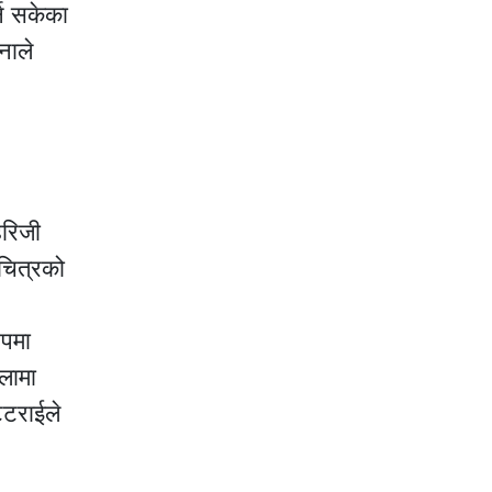
्न सकेका
नाले
हरिजी
लचित्रको
०
ुपमा
खलामा
ट्टराईले