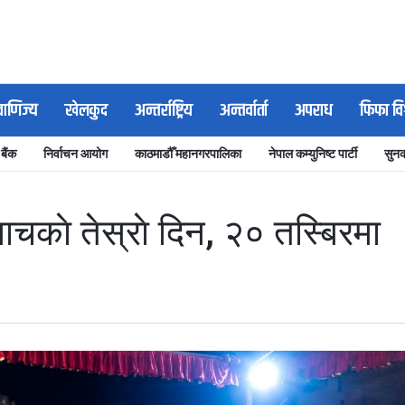
वाणिज्य
खेलकुद
अन्तर्राष्ट्रिय
अन्तर्वार्ता
अपराध
फिफा वि
 बैंक
निर्वाचन आयोग
काठमाडौँ महानगरपालिका
नेपाल कम्युनिष्ट पार्टी
सुनक
चकाे तेस्राे दिन, २० तस्बिरमा