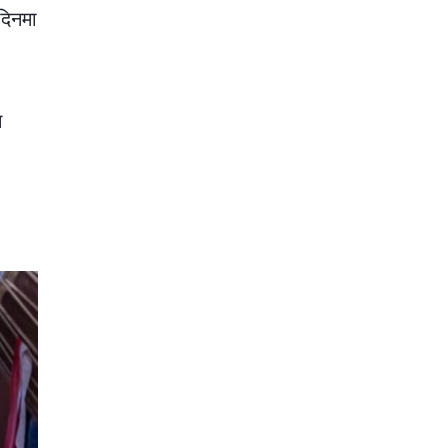
दिनमा
े