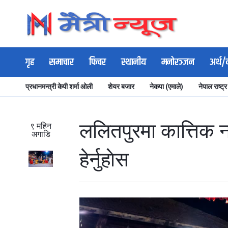
गृह
समाचार
फिचर
स्थानीय
मनोरञ्जन
अर्थ/
प्रधानमन्त्री केपी शर्मा ओली
शेयर बजार
नेकपा (एमाले)
नेपाल राष्ट्र
ललितपुरमा कात्तिक ना
९ महिन
अगाडि
हेर्नुहाेस