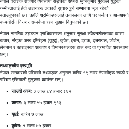
नेपाल वैदेशिक रोजगार व्यवसायी सङ्घका अध्यक्ष भुवनकुमार गुरुङले युद्धको
गम्भीरतालाई हेर्दा उडानहरू तत्कालै सुचारु हुने सम्भावना न्यून रहेको
बताउनुभएको छ। उहाँले श्रमिकहरूलाई तत्कालका लागि घर फर्कन र आ-आफ्नो
कम्पनीसँग निरन्तर सम्पर्कमा रहन सुझाव दिनुभएको छ।
नेपाल नागरिक उड्डयन प्राधिकरणका अनुसार सुरक्षा संवेदनशीलताका कारण
कतार, संयुक्त अरब इमिरेट्स (यूएई), कुवेत, इरान, इराक, इजरायल, जोर्डन,
लेबनान र बहराइनका आकाश र विमानस्थलहरू हाल बन्द वा प्रभावित अवस्थामा
छन्।
तथ्याङ्कीय पृष्ठभूमि
नेपाल सरकारको पछिल्लो तथ्याङ्क अनुसार करिब १९ लाख नेपालीहरू खाडी र
पश्चिम एसियाली मुलुकमा कार्यरत छन्।
साउदी अरब:
३ लाख ८४ हजार ८६५
कतार:
३ लाख ५७ हजार ९१३
यूएई:
करिब ७ लाख
कुवेत:
१ लाख ७५ हजार