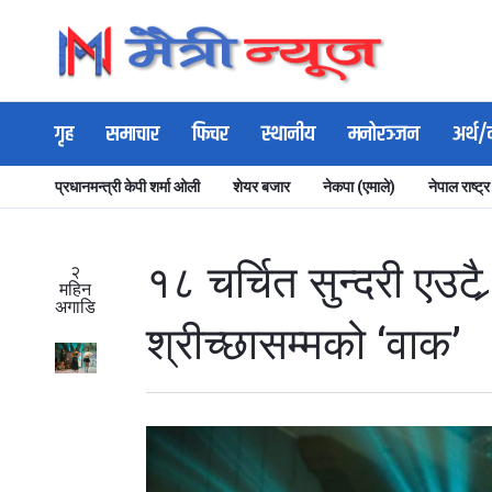
गृह
समाचार
फिचर
स्थानीय
मनोरञ्जन
अर्थ/
प्रधानमन्त्री केपी शर्मा ओली
शेयर बजार
नेकपा (एमाले)
नेपाल राष्ट्र
१८ चर्चित सुन्दरी एउटै 
२
महिन
अगाडि
श्रीच्छासम्मको ‘वाक’