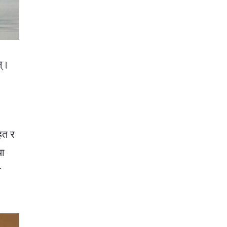
न्।
हत र
था
ा