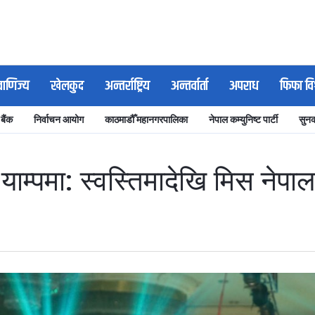
वाणिज्य
खेलकुद
अन्तर्राष्ट्रिय
अन्तर्वार्ता
अपराध
फिफा वि
 बैंक
निर्वाचन आयोग
काठमाडौँ महानगरपालिका
नेपाल कम्युनिष्ट पार्टी
सुनक
र्‍याम्पमा: स्वस्तिमादेखि मिस नेपाल