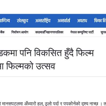
वाणिज्य
खेलकुद
अन्तर्राष्ट्रिय
अन्तर्वार्ता
अपराध
फिफा वि
 बैंक
निर्वाचन आयोग
काठमाडौँ महानगरपालिका
नेपाल कम्युनिष्ट पार्टी
सुनक
कमा पनि विकसित हुँदै फिल्म
ीमा फिल्मको उत्सव
ो मानसपटलमा अँध्यारो हल, ठुलो पर्दा र पपकोर्नको दृश्य नाच्छ । त