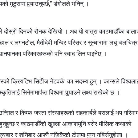
ो मुटुसम्म पुर्‍याउनुपर्छ,”
डंगोलले भनिन् ।
ो दोस्रो दिनको रौनक देखियो । अब यो यात्रा काठमाडौँका
बाला
ाल र लगनटोल, मैतीदेवी मन्दिर परिसर र सुन्धारा
मा लघु चलचित्रस
 खानपानका परिकारहरूको पनि स्वाद लिन पाइनेछ ।
नेस्को क्रियटिभ सिटीज नेटवर्क’ का सदस्य हुन् । कान्सले विश्वला
कृतिलाई सिनेमामार्फत विश्वमा पुर्‍याउने लक्ष्य राखेको छ ।
ाउन्सिल र किम्फ जस्ता संस्थाहरूको सहकार्यले यसलाई थप गरिमा
हुनुहुन्छ र काठमाडौँको खुल्ला आकाशमुनि बसेर मौलिक कथाको
ुक्रबार र शनिबार आफ्नै नजिकैको टोलमा पुग्न नबिर्सनुहोला ।