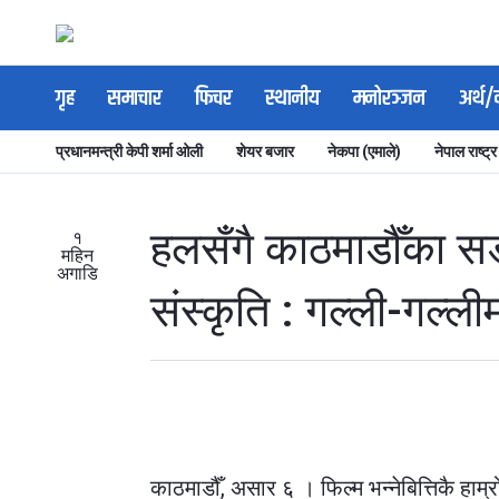
गृह
समाचार
फिचर
स्थानीय
मनोरञ्जन
अर्थ/
प्रधानमन्त्री केपी शर्मा ओली
शेयर बजार
नेकपा (एमाले)
नेपाल राष्ट्र
हलसँगै काठमाडौँका सड
१
महिन
अगाडि
संस्कृति : गल्ली-गल्ल
काठमाडौँ, असार ६ । फिल्म भन्नेबित्तिकै हाम्र