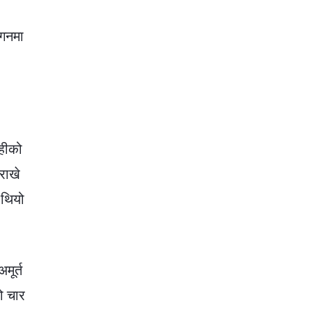
आगनमा
हीको
राखे
 थियो
मूर्त
ो चार