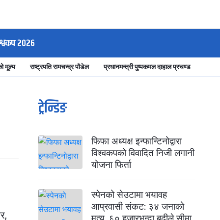
श्वकप २०२६
ो मूल्य
राष्ट्रपति रामचन्द्र पौडेल
प्रधानमन्त्री पुष्पकमल दाहाल प्रचण्ड
ट्रेन्डिङ
फिफा अध्यक्ष इन्फान्टिनोद्वारा
विश्वकपको विवादित निजी लगानी
योजना फिर्ता
स्पेनको सेउटामा भयावह
आप्रवासी संकट: ३४ जनाको
र,
मृत्यु, ६० हजारभन्दा बढीले सीमा