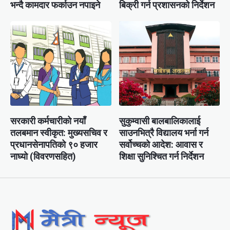
भन्दै कामदार फर्काउन नपाइने
बिक्री गर्न प्रशासनको निर्देशन
सरकारी कर्मचारीको नयाँ
सुकुम्वासी बालबालिकालाई
तलबमान स्वीकृत: मुख्यसचिव र
साउनभित्रै विद्यालय भर्ना गर्न
प्रधानसेनापतिको ९० हजार
सर्वोच्चको आदेश: आवास र
नाघ्यो (विवरणसहित)
शिक्षा सुनिश्चित गर्न निर्देशन