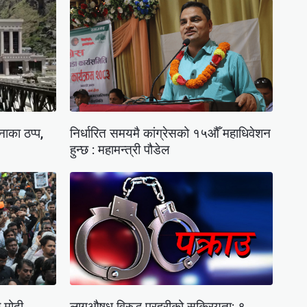
नाका ठप्प,
निर्धारित समयमै कांग्रेसको १५औँ महाधिवेशन
हुन्छ : महामन्त्री पौडेल
 मोदी
लागुऔषध विरुद्ध प्रहरीको सक्रियता: ९