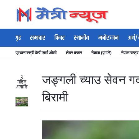
गृह
समाचार
फिचर
स्थानीय
मनोरञ्जन
अर्थ/
प्रधानमन्त्री केपी शर्मा ओली
शेयर बजार
नेकपा (एमाले)
नेपाल राष्ट्र
जङ्गली च्याउ सेवन गर
२
महिन
अगाडि
बिरामी