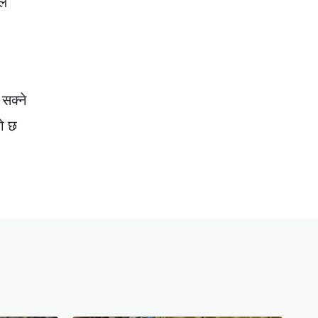
ले
 सक्ने
को छ