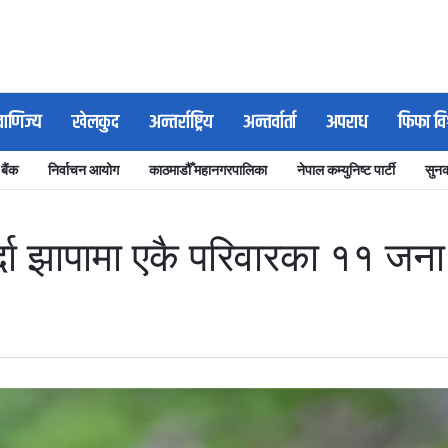
वाणिज्य
खेलकुद
अन्तर्राष्ट्रिय
अन्तर्वार्ता
अपराध
फिफा वि
 बैंक
निर्वाचन आयोग
काठमाडौँ महानगरपालिका
नेपाल कम्युनिष्ट पार्टी
सुनक
्दा झापामा एकै परिवारका ११ जना