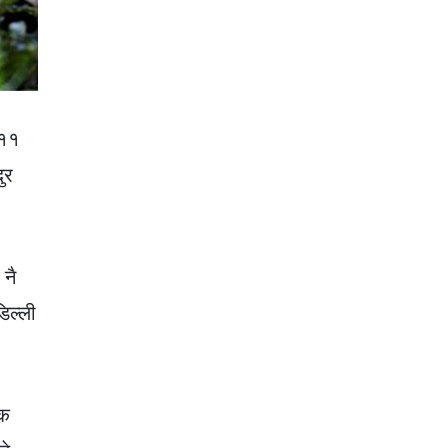
 ११
ुर
 नै
िल्ली
िक