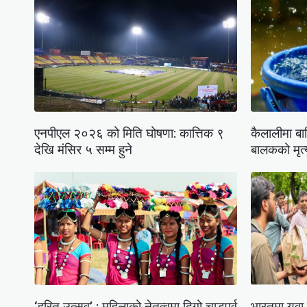
एनपीएल २०२६ को मिति घोषणा: कात्तिक ९
कैलालीमा बा
देखि मंसिर ५ सम्म हुने
बालकको मृत्
‘हरित उत्सव’ : महिलाको नेतृत्वमा दिगो चाडपर्व
भारतमा युवा