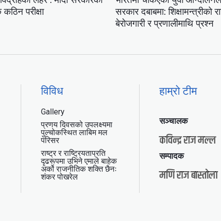
कठिन परीक्षा
सरकार दबाबमा: शिक्षामन्त्रीको 
बेरोजगारी र प्रणालीमाथि प्रश्न
विविध
हाम्रो टीम
Gallery
सञ्चालक
प्रणय दिवसको उपलक्ष्यमा
पुल्चोकस्थित लाबिम मल
कविन्द्र राज मल्ल
परिसर
राष्ट्र र राष्ट्रियताप्रति
सम्पादक
दृढरूपमा उभिने एमाले बाहेक
अर्को राजनीतिक शक्ति छैनः
मणि राज बास्तोला
शंकर पोखरेल