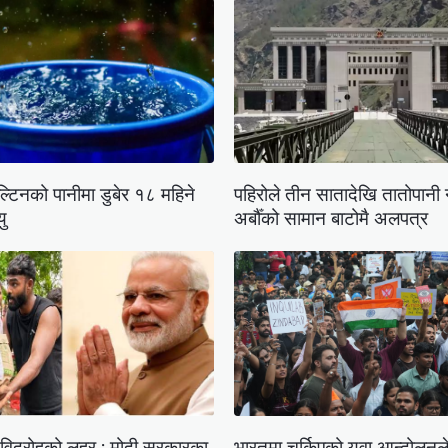
ल्टिनको पानीमा डुबेर १८ महिने
पहिरोले तीन सातादेखि तातोपानी 
यु
अर्बौँको सामान बाटोमै अलपत्र
 विद्रोहको लहर : मोदी सरकारका
भारतमा चर्किएको युवा आन्दोलनले