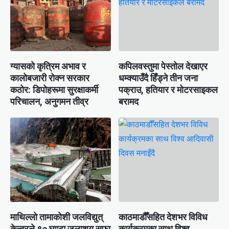
ग्यासको कृत्रिम अभाव र
कपिलवस्तुमा पेस्तोल देखाएर
कालोबजारी रोक्न सरकार
धम्क्याउँदै हिँड्ने तीन जना
कठोर: डिपोहरूमा सुरक्षाकर्मी
पक्राउ, हतियार र मोटरसाइकल
परिचालन, अनुगमन तीव्र
बरामद
माथिल्लो तामाकोशी जलविद्युत्
काठमाडौँसहित देशभर विविध
केन्द्रले १० घण्टा जलाशय सफा
कार्यक्रमका साथ विश्व