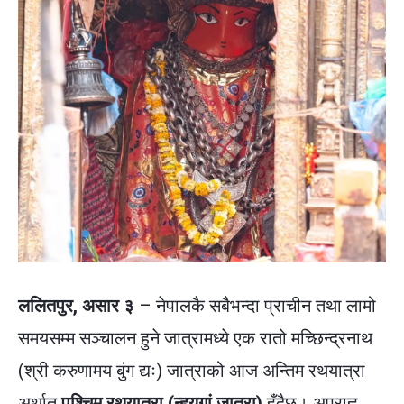
ललितपुर, असार ३
– नेपालकै सबैभन्दा प्राचीन तथा लामो
समयसम्म सञ्चालन हुने जात्रामध्ये एक रातो मच्छिन्द्रनाथ
(श्री करुणामय बुंग द्यः) जात्राको आज अन्तिम रथयात्रा
अर्थात्
पश्चिम रथयात्रा (न्हय्‌गां जात्रा)
हुँदैछ। अपराह्न