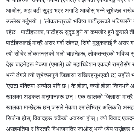
आओस्, अझ बढी सुदृढ भएर अगाडि आओस् भन्ने सुभेच्छा राखे
उल्लेख गर्नुभयो । ‘लोकतन्त्रको भविष्य पार्टीहरूको भविष्यसँग 
रहेछ। पार्टीहरूका, पार्टीहरू सुदृढ हुने या कमजोर हुने कुराले त
पार्टीहरूलाई मात्रै असर गर्दो रहेनछ, सिंगो मुलुकलाई नै असर गर
त्यो सोचेर लोकतन्त्रको भलो चाहनेहरू, लोकतन्त्रको भविष्य 
देख्न चाहनेहरू नेकपा (एमाले) को महाधिवेशन एकदमै राम्रोसँग स
भन्ने ढंगले त्यो शुभेच्छापूर्ण जिज्ञासा राखिरहनुभएको छ,’ उहाँले भ
‘एउटा पंक्तिमा अन्योल पनि छ। के होला, कसो होला किनभने अ
खालका अड्कल अनुमानहरू छन्। एक खालको जिज्ञासा मात्र
खालका मान्छेहरू छन् जसले नेकपा एमालेभित्र अलिकति अस
सिर्जना होस्, विवादहरू चर्केको अवस्था होस्। त्यो विवाद एकदम
असहमतिमा र बिस्तारै विभाजनतिर जाओस् भन्ने ध्येय राख्नेहरू