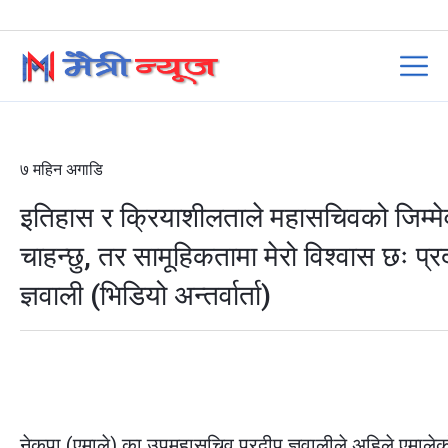
७ महिन अगाडि
इतिहास र क्रियाशीलताले महासचिवको जिम्मे
चाहन्छु, तर सामूहिकतामा मेरो विश्वास छः प्र
ज्ञवाली (भिडियो अन्तर्वार्ता)
नेकपा (एमाले) का उपमहासचिव प्रदीप ज्ञवालीले अहिले एमालेक