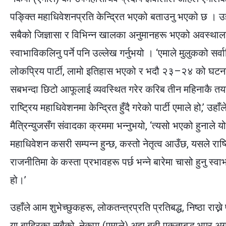
पङ्क्ति महाधिवेशनप्रति केन्द्रित भएको बताउनु भएको छ । उह
सबैको जिज्ञासा र विभिन्न खालका अनुमानहरू भएको अवस्थाल
स्वाभाविकलिनु पर्ने पनि उल्लेख गर्नुभयो । ‘एमाले मुलुकको सर्
लोकप्रिय पार्टी, लामो इतिहास भएको र भदौ २३–२४ को घटन
सबभन्दा छिटो आफूलाई व्यवस्थित गरेर करिब तीन महिनाकै तय
राष्ट्रिय महाधिवेशनमा केन्द्रित हुँदै गरेको पार्टी एमाले हो,’ उहाँल
मैत्रिन्युजसँग संवादका क्रममा भन्नुभयो, ‘त्यसो भएको हुनाले यो
महाधिवेशन कसरी सम्पन्न हुन्छ, कस्तो नेतृत्व आउँछ, यसले राष्ट
राजनीतिमा के कस्ता प्रभावहरू पर्छ भन्ने बारेमा चासो हुनु स्व
हो।’
उहाँले आम शुभेच्छुकहरू, लोकतन्त्रप्रति प्रतिबद्ध, निष्ठा राख्ने 
या बाहिरका सबैको, नेकपा (एमाले) अझ बढी एकताबद्ध भएर अ