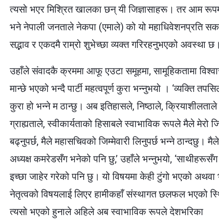
त्यसो भएर मिश्रित खालका छन् यी जिज्ञासाहरू। तर आम रूपमा
भने नेपाली जनताले नेकपा (एमाले) को यो महाधिवेशनप्रति सक
सद्भाव र एकदमै राम्रो शुभेच्छा व्यक्त गरिरहनुभएको अवस्था छ
उहाँले संवादकै क्रममा आफू एउटा समूहमा, सामूहिकतामा विश्वास
मान्छे भएको भन्दै पार्टी महत्वपूर्ण कुरा भन्नुभयो । ‘व्यक्ति तप
कुरा हो भन्ने म ठान्छु। अब इतिहासले, निष्ठाले, क्रियाशीलताले
ग्राह्यताले, स्वीकार्यताको हिसाबले स्वाभाविक रूपले मैले मेरो जि
बढ्नुपर्छ, मैले महासचिवको जिम्मेवारी लिनुपर्छ भन्ने ठान्दछु। मैले
अध्यक्ष कमरेडसँग भनेको पनि छु,’ उहाँले भन्नुभयो, ‘साथीहरूसँग म
इच्छा जाहेर गरेको पनि छु। यो विषयमा केही टुंगो भएको अथवा 
नेतृत्वको विषयलाई लिएर हामीकहाँ संस्थागत छलफल भएको स्
त्यसो भएको हुनाले अहिले अब स्वाभाविक रूपले देशभरिका