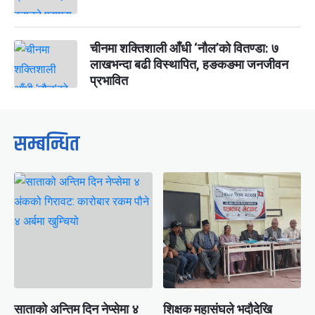
चीनमा शक्तिशाली आँधी ‘नौल’को वितण्डा: ७
लाखभन्दा बढी विस्थापित, हङकङमा जनजीवन
प्रभावित
सम्बन्धित
साताको अन्तिम दिन नेप्सेमा ४
शिक्षक महासंघले भदौदेखि