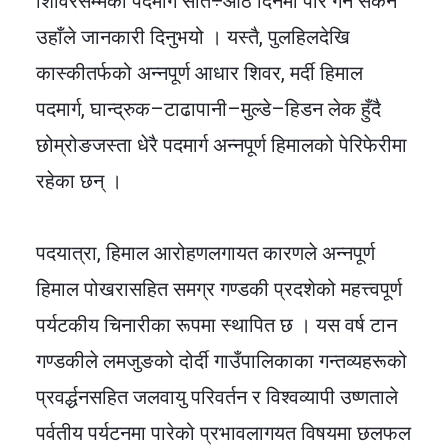
शिविरसम्मको पदमार्ग सात÷आठ दिनमा पार गर्न सकने
उहाँले जानकारी दिनुभयो । यस्तै, पुलहिलदेखि
कास्कीतर्फको अन्नपूर्ण आधार शिवर, मर्दी हिमाल
पदमार्ग, घान्द्रुक–टाढापानी–मुल्डे–हिडन लेक हुँदै
छोम्रोङजस्ता धेरै पदमार्ग अन्नपूर्ण हिमालको पेरिफेरीमा
रहेका छन् ।
पदयात्रा, हिमाल आरोहणलगायत कारणले अन्नपूर्ण
हिमाल पोखरासहित समग्र गण्डकी प्रदशेको महत्त्वपूर्ण
पर्यटकीय चिनारीका रूपमा स्थापित छ । यस वर्ष टान
गण्डकीले लमजुङको दोर्दी गाउँपालिकाका गन्तव्यहरूको
प्रवर्द्धनसहित जलवायु परिवर्तन र विश्वव्यापी उष्णताले
पर्वतीय पर्यटनमा पारेको प्रभावलागयत विषयमा छलफल